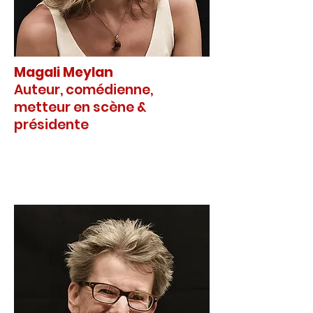
Magali Meylan
Auteur, comédienne,
metteur en scène &
présidente