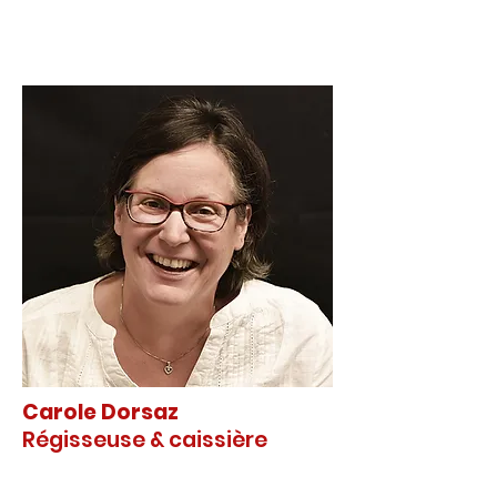
Carole Dorsaz
Régisseuse & caissière