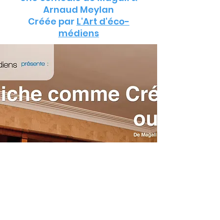
Arnaud Meylan
Créée par
L'Art d'éco-
médiens